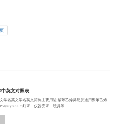
页
称中英文对照表
文学名英文学名英文简称主要用途 聚苯乙烯类硬胶通用聚苯乙烯
ose PolystyrenePS灯罩、仪器壳罩、玩具等...