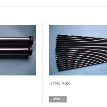
压铸模具镶针
MORE >